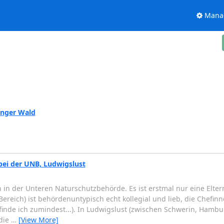
Manage
inger Wald
bei der UNB, Ludwigslust
 in der Unteren Naturschutzbehörde. Es ist erstmal nur eine Elter
Bereich) ist behördenuntypisch echt kollegial und lieb, die Chefin
(finde ich zumindest...). In Ludwigslust (zwischen Schwerin, Hambu
 die
…
[View More]