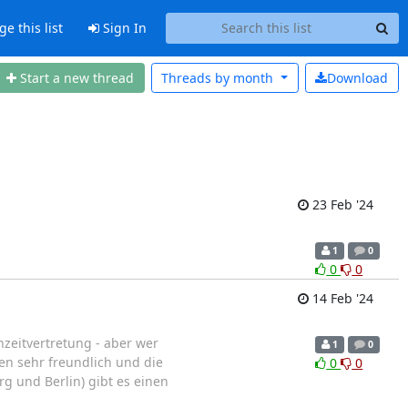
 this list
Sign In
Start a new thread
Threads by
month
Download
23 Feb '24
1
0
0
0
14 Feb '24
nzeitvertretung - aber wer
1
0
nen sehr freundlich und die
0
0
rg und Berlin) gibt es einen